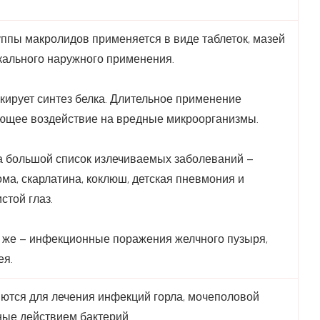
уппы макролидов применяется в виде таблеток, мазей
окального наружного применения.
ирует синтез белка. Длительное применение
ающее воздействие на вредные микроорганизмы.
та большой список излечиваемых заболеваний –
ома, скарлатина, коклюш, детская пневмония и
стой глаз.
к же – инфекционные поражения желчного пузыря,
ея.
ются для лечения инфекций горла, мочеполовой
ные действием бактерий.