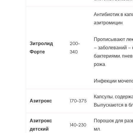
Антибиотик в кап
азитромицин.
Прописывают лек
Зитролид
200-
– заболеваний – 
Форте
340
бактериями, пне
рожа.
Инфекции мочепо
Капсулы, содерж
Азитрокс
170-375
Выпускаются в бл
Азитрокс
Порошок для разв
140-230
детский
мл.