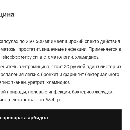
цина
апсулах по 250, 500 мг имеет широкий спектр действия
рматозы, простатит, кишечные инфекции. Применяется в
elicobacterpylori, в стоматологии, хламидиоз.
итель азитромицина, стоит 30 рублей один блистер из
оспаления легких, бронхит и фарингит бактериального
ких тканей, уретрит, хламидиоз.
ой природы, половые инфекции, бактериоз желудка.
ость лекарства – от 55,4 гр.
и препарата арбидол