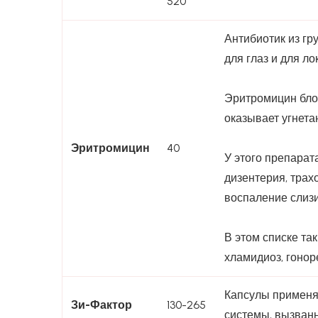
520
Антибиотик из гр
для глаз и для л
Эритромицин блок
оказывает угнет
Эритромицин
40
У этого препара
дизентерия, трах
воспаление слизи
В этом списке та
хламидиоз, гонор
Капсулы применя
Зи-Фактор
130-265
системы, вызван